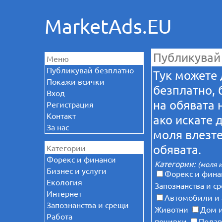
MarketAds.EU
Публикувай
Меню
Публикувай безплатно
Тук можете 
Покажи всички
безплатно, 
Вход
на обявата 
Регистрация
Контакт
ако искате 
За нас
моля влезте
обявата.
Категории
Форекс и финанси
Категории:
(моля 
Бизнес и услуги
Форекс и фина
Екология
Запознанства и с
Интернет
Автомобили и 
Запознанства и срещи
Животни
Дом и
Работа
почивки
Пода